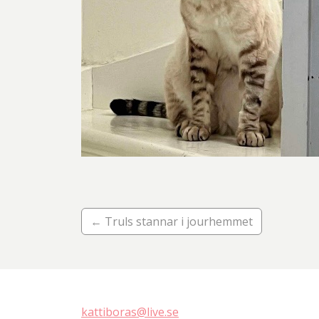
← Truls stannar i jourhemmet
kattiboras@live.se