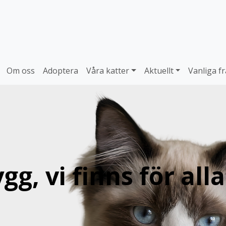
Om oss
Adoptera
Våra katter
Aktuellt
Vanliga f
ygg, vi finns för all