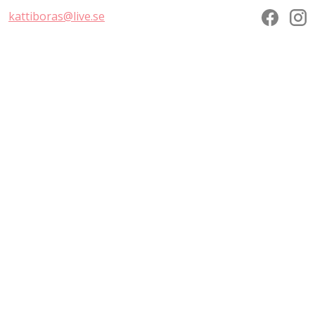
kattiboras@live.se