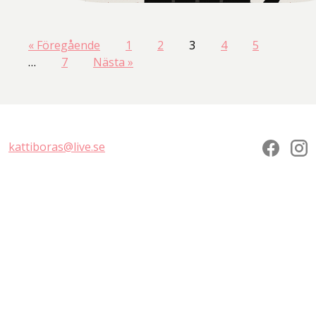
Sidnumrering
« Föregående
1
2
3
4
5
…
7
Nästa »
för
inlägg
kattiboras@live.se